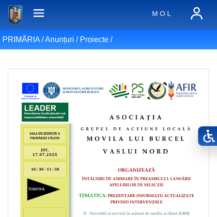
M O L
PRIMĂRIA /
Anunțuri
/
Proiecte
/