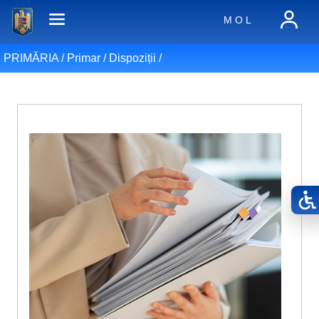
M O L
PRIMĂRIA /
Primar
/
Dispoziții
/