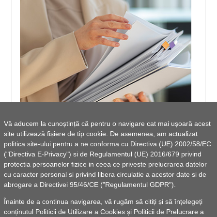
Vă aducem la cunoștință că pentru o navigare cat mai ușoară acest
site utilizează fișiere de tip cookie. De asemenea, am actualizat
Dispoziții primar 2020
politica site-ului pentru a ne conforma cu Directiva (UE) 2002/58/EC
("Directiva E-Privacy") si de Regulamentul (UE) 2016/679 privind
protectia persoanelor fizice in ceea ce priveste prelucrarea datelor
cu caracter personal si privind libera circulatie a acestor date si de
abrogare a Directivei 95/46/CE ("Regulamentul GDPR").
Vezi lista de documente
Înainte de a continua navigarea, vă rugăm să citiți și să înțelegeți
conținutul
Politicii de Utilizare a Cookies
și
Politicii de Prelucrare a