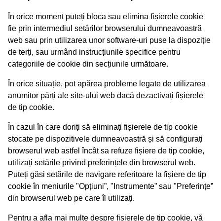
În orice moment puteți bloca sau elimina fișierele cookie
fie prin intermediul setărilor browserului dumneavoastră
web sau prin utilizarea unor software-uri puse la dispoziție
de terți, sau urmând instrucțiunile specifice pentru
categoriile de cookie din secțiunile următoare.
În orice situație, pot apărea probleme legate de utilizarea
anumitor părți ale site-ului web dacă dezactivați fișierele
de tip cookie.
În cazul în care doriți să eliminați fișierele de tip cookie
stocate pe dispozitivele dumneavoastră și să configurați
browserul web astfel încât sa refuze fișiere de tip cookie,
utilizați setările privind preferințele din browserul web.
Puteți găsi setările de navigare referitoare la fișiere de tip
cookie în meniurile "Opțiuni”, "Instrumente” sau "Preferințe”
din browserul web pe care îl utilizați.
Pentru a afla mai multe despre fișierele de tip cookie, vă