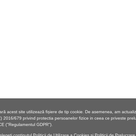
 acest site utilizează fișiere de tip cookie. De asemenea, am actualiza
2016/679 privind protectia persoanelor fizice in ceea ce priveste preluc
46/CE ("Regulamentul GDPR").
elegeți conținutul
Politicii de Utilizare a Cookies
și
Politicii de Prelucrare