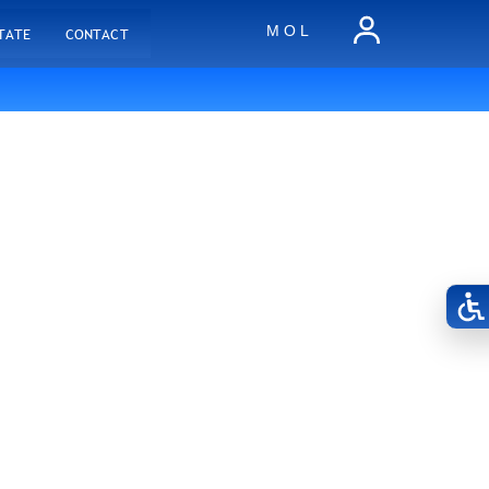
M O L
TATE
CONTACT