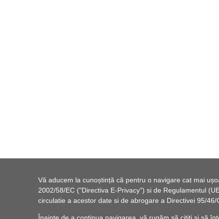
Vă aducem la cunoștință că pentru o navigare cat mai ușoară
2002/58/EC ("Directiva E-Privacy") si de Regulamentul (UE) 
circulatie a acestor date si de abrogare a Directivei 95/
Înainte de a continua navigarea, vă rugăm să citiți și să înț