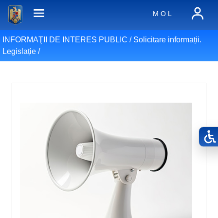
M O L
INFORMAŢII DE INTERES PUBLIC /
Solicitare informații.
Legislație
/