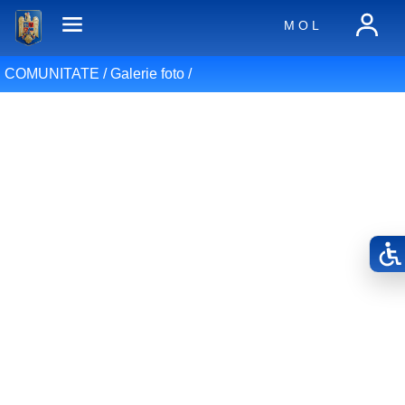
M O L
COMUNITATE /
Galerie foto
/