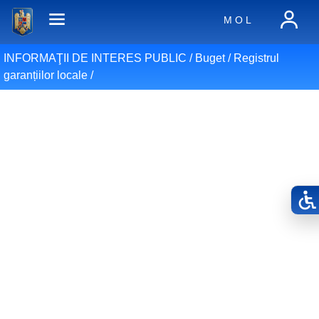
M O L
INFORMAŢII DE INTERES PUBLIC /
Buget
/
Registrul
garanțiilor locale
/