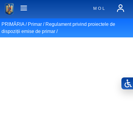
M O L
PRIMĂRIA /
Primar
/
Regulament privind proiectele de
dispoziții emise de primar
/