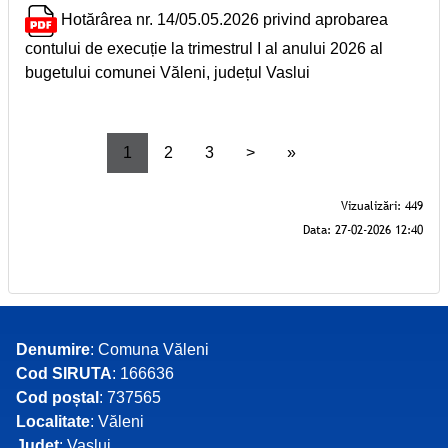
Hotărârea nr. 14/05.05.2026 privind aprobarea
contului de execuție la trimestrul I al anului 2026 al
bugetului comunei Văleni, județul Vaslui
1
2
3
>
»
Denumire
: Comuna Văleni
Cod SIRUTA
: 166636
Cod poștal
: 737565
Localitate
: Văleni
Județ
: Vaslui