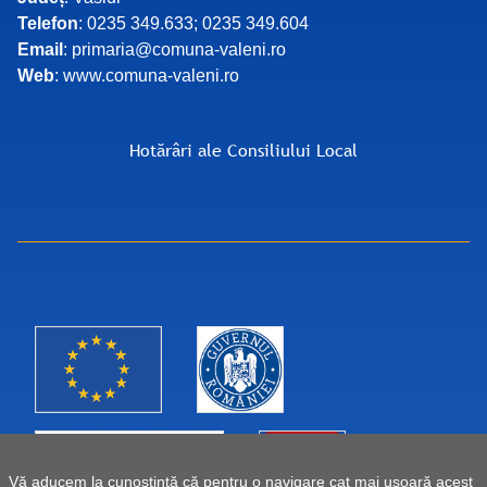
Telefon
: 0235 349.633; 0235 349.604
Email
: primaria@comuna-valeni.ro
Web
: www.comuna-valeni.ro
Hotărâri ale Consiliului Local
Vă aducem la cunoștință că pentru o navigare cat mai ușoară acest